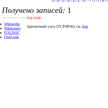
Получено записей:
1
hop node
Wikipedia
транзитный узел; (TCP/IPv6); см.
hop
Wiktionary
FOLDOC
OneLook