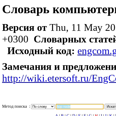
Словарь компьютер
Версия от
Thu, 11 May 20
+0300
Словарных стате
Исходный код:
engcom.g
Замечания и предложени
http://wiki.etersoft.ru/E
Метод поиска :
A
|
B
|
C
|
D
|
E
|
F
|
G
|
H
|
I
|
J
|
K
|