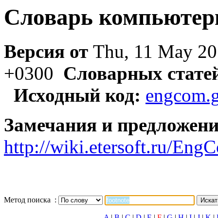
Словарь компьютер
Версия от
Thu, 11 May 20
+0300
Словарных стате
Исходный код:
engcom.g
Замечания и предложени
http://wiki.etersoft.ru/E
Метод поиска :
A
|
B
|
C
|
D
|
E
|
F
|
G
|
H
|
I
|
J
|
K
|