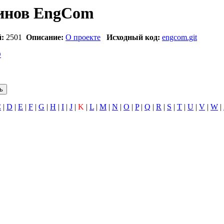
инов EngCom
:
2501
Описание:
О проекте
Исходный код:
engcom.git
O
C
|
D
|
E
|
F
|
G
|
H
|
I
|
J
|
K
|
L
|
M
|
N
|
O
|
P
|
Q
|
R
|
S
|
T
|
U
|
V
|
W
|