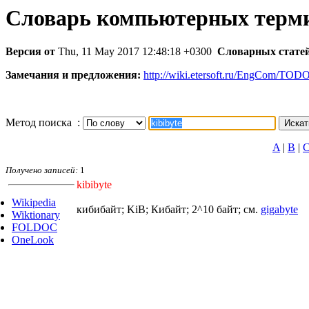
Словарь компьютерных терм
Версия от
Thu, 11 May 2017 12:48:18 +0300
Словарных статей
Замечания и предложения:
http://wiki.etersoft.ru/EngCom/TOD
Метод поиска :
A
|
B
|
Получено записей:
1
kibibyte
Wikipedia
кибибайт; KiB; Кибайт; 2^10 байт; см.
gigabyte
Wiktionary
FOLDOC
OneLook