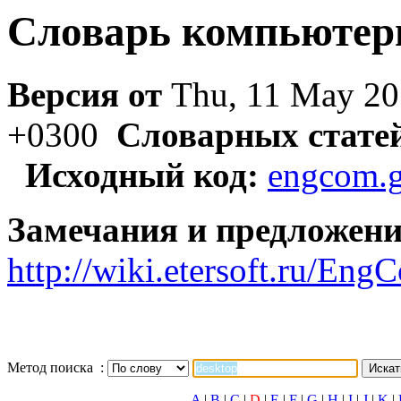
Словарь компьютер
Версия от
Thu, 11 May 20
+0300
Словарных стате
Исходный код:
engcom.g
Замечания и предложени
http://wiki.etersoft.ru/E
Метод поиска :
A
|
B
|
C
|
D
|
E
|
F
|
G
|
H
|
I
|
J
|
K
|