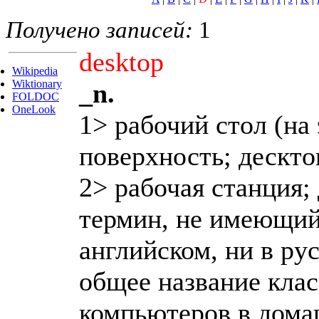
Получено записей:
1
desktop
Wikipedia
Wiktionary
_n.
FOLDOC
OneLook
1> рабочий стол (на
поверхность; дескто
2> рабочая станция;
термин, не имеющий
английском, ни в рус
общее название клас
компьютеров в дома