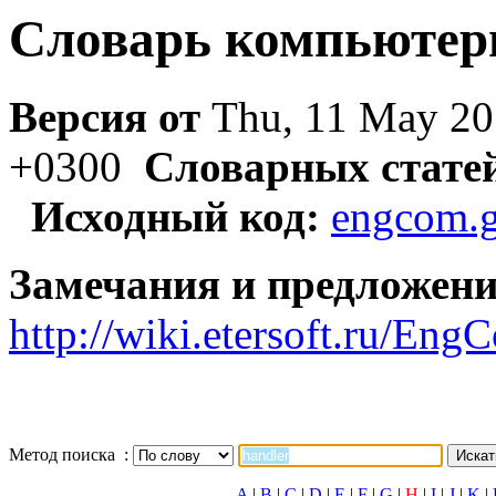
Словарь компьютер
Версия от
Thu, 11 May 20
+0300
Словарных стате
Исходный код:
engcom.g
Замечания и предложени
http://wiki.etersoft.ru/E
Метод поиска :
A
|
B
|
C
|
D
|
E
|
F
|
G
|
H
|
I
|
J
|
K
|