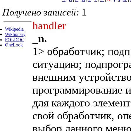
Получено записей:
1
handler
Wikipedia
Wiktionary
_n.
FOLDOC
OneLook
1> обработчик; под
ситуацию; подпрогр
внешним устройство
программирование и
для каждого элемен
свой обработчик, о
выбор данного меню;