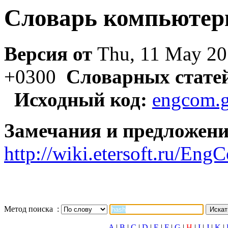
Словарь компьютер
Версия от
Thu, 11 May 20
+0300
Словарных стате
Исходный код:
engcom.g
Замечания и предложени
http://wiki.etersoft.ru/E
Метод поиска :
A
|
B
|
C
|
D
|
E
|
F
|
G
|
H
|
I
|
J
|
K
|