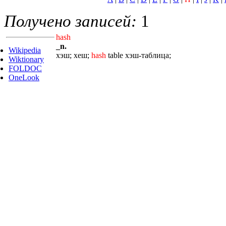
Получено записей:
1
hash
_n.
Wikipedia
хэш; хеш;
hash
table хэш-таблица;
Wiktionary
FOLDOC
OneLook