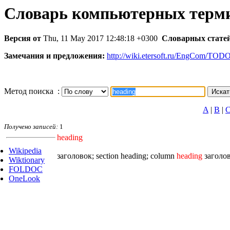
Словарь компьютерных терм
Версия от
Thu, 11 May 2017 12:48:18 +0300
Словарных статей
Замечания и предложения:
http://wiki.etersoft.ru/EngCom/TOD
Метод поиска :
A
|
B
|
Получено записей:
1
heading
Wikipedia
заголовок; section heading; column
heading
заголов
Wiktionary
FOLDOC
OneLook