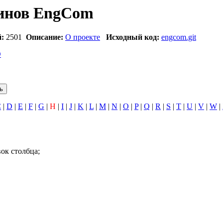
инов EngCom
:
2501
Описание:
О проекте
Исходный код:
engcom.git
O
C
|
D
|
E
|
F
|
G
|
H
|
I
|
J
|
K
|
L
|
M
|
N
|
O
|
P
|
Q
|
R
|
S
|
T
|
U
|
V
|
W
|
ок столбца;