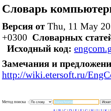
Словарь компьютер
Версия от
Thu, 11 May 20
+0300
Словарных стате
Исходный код:
engcom.g
Замечания и предложени
http://wiki.etersoft.ru/E
Метод поиска :
A
|
B
|
C
|
D
|
E
|
F
|
G
|
H
|
I
|
J
|
K
|