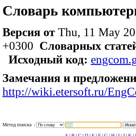
Словарь компьютер
Версия от
Thu, 11 May 20
+0300
Словарных стате
Исходный код:
engcom.g
Замечания и предложени
http://wiki.etersoft.ru/E
Метод поиска :
A
|
B
|
C
|
D
|
E
|
F
|
G
|
H
|
I
|
J
|
K
|